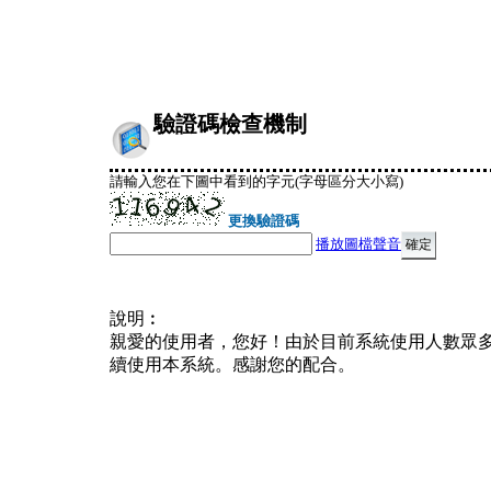
驗證碼檢查機制
請輸入您在下圖中看到的字元(字母區分大小寫)
更換驗證碼
播放圖檔聲音
說明︰
親愛的使用者，您好！由於目前系統使用人數眾
續使用本系統。感謝您的配合。