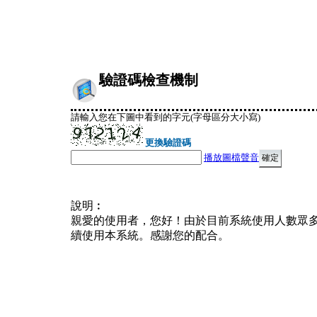
驗證碼檢查機制
請輸入您在下圖中看到的字元(字母區分大小寫)
更換驗證碼
播放圖檔聲音
說明︰
親愛的使用者，您好！由於目前系統使用人數眾
續使用本系統。感謝您的配合。