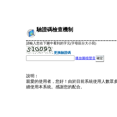
驗證碼檢查機制
請輸入您在下圖中看到的字元(字母區分大小寫)
更換驗證碼
播放圖檔聲音
說明︰
親愛的使用者，您好！由於目前系統使用人數眾
續使用本系統。感謝您的配合。