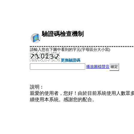
驗證碼檢查機制
請輸入您在下圖中看到的字元(字母區分大小寫)
更換驗證碼
播放圖檔聲音
說明︰
親愛的使用者，您好！由於目前系統使用人數眾
續使用本系統。感謝您的配合。