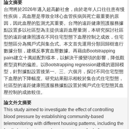
論文摘要
台灣將於2026年邁入超高齡社會，由於老年人口往往患有慢
性疾病，高血壓是導致全球心血管疾病與死亡最重要的原
因，因此血壓的監測尤其重要。台灣的遠距健康照護服務據
點設置多以社區型為主提供遠距血壓量測，本研究探討社區
型的遠距健康照護在不同住宅型態下血壓控制之成效，住宅
型態區分為獨戶式與集合式。本文首先運用分類回歸樹進行
數據分類，建構反事實血壓數據。再藉由Bootstrapping
pairs建立十萬組配對樣本，以解決干擾變項的影響，降低觀
察型資料的偏差。以Bootstrapping regression建構的迴歸模
型，針對據點設置後第一、三、六個月，探討不同住宅型態
下血壓的下降幅度。研究結果顯示相較於集合式住宅型態，
社區型的遠距健康照護服務據點設置於獨戶式住宅型態其血
壓控制的成效較佳。
論文外文摘要
This study aimed to investigate the effect of controlling
blood pressure by establishing community-based
telemonitoring with different housing patterns, including the