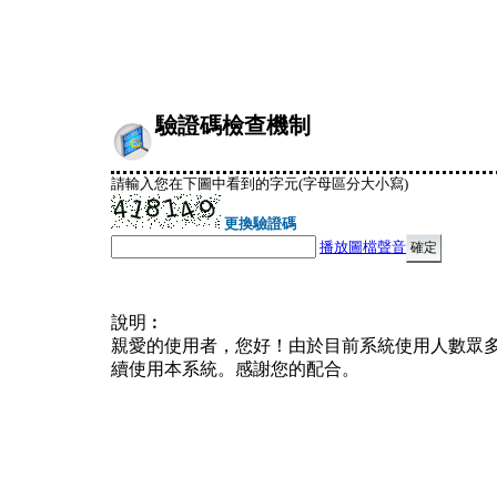
驗證碼檢查機制
請輸入您在下圖中看到的字元(字母區分大小寫)
更換驗證碼
播放圖檔聲音
說明︰
親愛的使用者，您好！由於目前系統使用人數眾
續使用本系統。感謝您的配合。