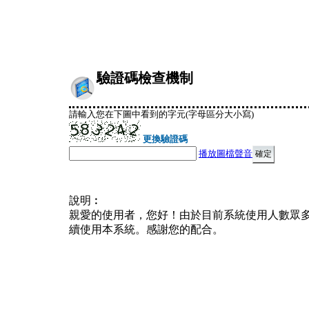
驗證碼檢查機制
請輸入您在下圖中看到的字元(字母區分大小寫)
更換驗證碼
播放圖檔聲音
說明︰
親愛的使用者，您好！由於目前系統使用人數眾
續使用本系統。感謝您的配合。