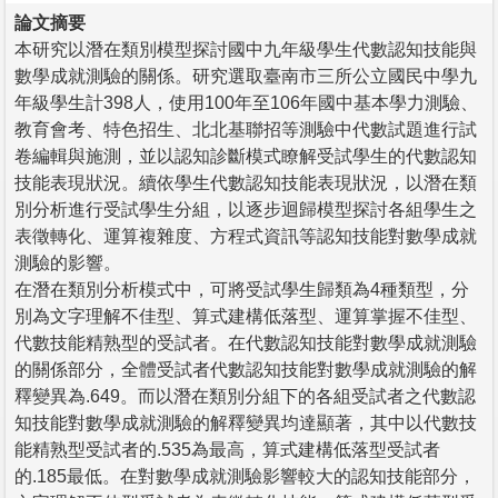
論文摘要
本研究以潛在類別模型探討國中九年級學生代數認知技能與
數學成就測驗的關係。研究選取臺南市三所公立國民中學九
年級學生計398人，使用100年至106年國中基本學力測驗、
教育會考、特色招生、北北基聯招等測驗中代數試題進行試
卷編輯與施測，並以認知診斷模式瞭解受試學生的代數認知
技能表現狀況。續依學生代數認知技能表現狀況，以潛在類
別分析進行受試學生分組，以逐步迴歸模型探討各組學生之
表徵轉化、運算複雜度、方程式資訊等認知技能對數學成就
測驗的影響。
在潛在類別分析模式中，可將受試學生歸類為4種類型，分
別為文字理解不佳型、算式建構低落型、運算掌握不佳型、
代數技能精熟型的受試者。在代數認知技能對數學成就測驗
的關係部分，全體受試者代數認知技能對數學成就測驗的解
釋變異為.649。而以潛在類別分組下的各組受試者之代數認
知技能對數學成就測驗的解釋變異均達顯著，其中以代數技
能精熟型受試者的.535為最高，算式建構低落型受試者
的.185最低。在對數學成就測驗影響較大的認知技能部分，