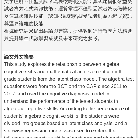
文字理解不佳型受試者為表徵轉化技能；算式建構低落型受
試者為方程式資訊技能；運算掌握不佳型受試者為表徵轉化
及運算複雜度技能；認知技能精熟型受試者則為方程式資訊
與運算複雜度技能。
根據研究結果提出結論與建議，提供教師進行教學方法精進
與提升學生代數學習成就及未來研究之參考。
論文外文摘要
This study explores the relationship between algebra
cognitive skills and mathematical achievement of ninth
grade students from the latent class model. The algebra test
questions were from the BCT and the CAP since 2011 to
2017, and used the cognitive diagnosis model to
understand the performance of the tested students in
algebraic cognitive skills. According to the performance of
students' algebraic cognitive skills, the students were
divided into groups based on latent class analysis, and a
stepwise regression model was used to explore the