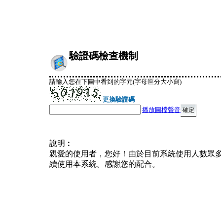
驗證碼檢查機制
請輸入您在下圖中看到的字元(字母區分大小寫)
更換驗證碼
播放圖檔聲音
說明︰
親愛的使用者，您好！由於目前系統使用人數眾
續使用本系統。感謝您的配合。