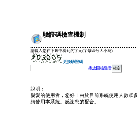
驗證碼檢查機制
請輸入您在下圖中看到的字元(字母區分大小寫)
更換驗證碼
播放圖檔聲音
說明︰
親愛的使用者，您好！由於目前系統使用人數眾
續使用本系統。感謝您的配合。