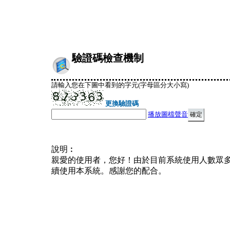
驗證碼檢查機制
請輸入您在下圖中看到的字元(字母區分大小寫)
更換驗證碼
播放圖檔聲音
說明︰
親愛的使用者，您好！由於目前系統使用人數眾
續使用本系統。感謝您的配合。