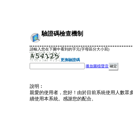
驗證碼檢查機制
請輸入您在下圖中看到的字元(字母區分大小寫)
更換驗證碼
播放圖檔聲音
說明︰
親愛的使用者，您好！由於目前系統使用人數眾
續使用本系統。感謝您的配合。