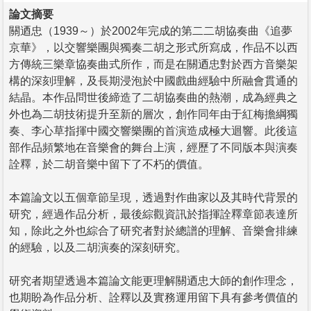
論文摘要
關迺忠（1939～）於2002年完成的第二二胡協奏曲《追夢
京華》，以交響樂團與獨奏二胡之形式所寫成，作品不以西
方傳統三樂章協奏曲式所作，而是在關迺忠對於西方音樂架
構的深刻理解，及長期浸泡於中國戲曲經驗中所融會貫通的
結晶。本作品問世後締造了二胡協奏曲的熱潮，成為經典之
外也為二胡技術提升至新的層次，創作同年由于紅梅擔綱獨
奏、李心草指揮中國交響樂團的首演造成極大迴響。此後這
部作品頻繁地在音樂會的舞台上演，經歷了不同版本與演奏
詮釋，於二胡音樂中留下了不朽的價值。
本篇論文以五個章節呈現，透過對作曲家以及其時代背景的
研究，經過作品分析，最後綜觀資訊於指揮詮釋章節表達所
知，除此之外也綜合了研究者對於總譜的理解、音樂會排練
的經驗，以及二胡演奏的深刻研究。
研究者期望透過本篇論文能更理解關迺忠大師的創作理念，
也期盼為作品分析、詮釋以及實務運用留下具有參考價值的