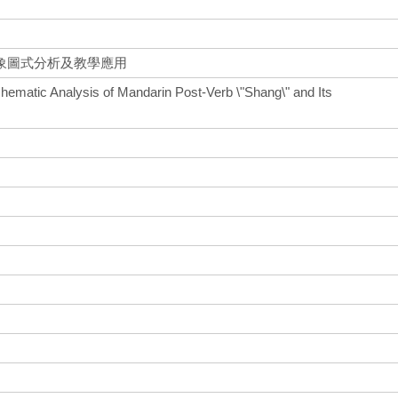
象圖式分析及教學應用
matic Analysis of Mandarin Post-Verb \"Shang\" and Its