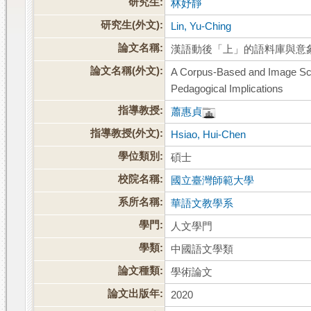
研究生:
林妤靜
研究生(外文):
Lin, Yu-Ching
論文名稱:
漢語動後「上」的語料庫與意
論文名稱(外文):
A Corpus-Based and Image Sche
Pedagogical Implications
指導教授:
蕭惠貞
指導教授(外文):
Hsiao, Hui-Chen
學位類別:
碩士
校院名稱:
國立臺灣師範大學
系所名稱:
華語文教學系
學門:
人文學門
學類:
中國語文學類
論文種類:
學術論文
論文出版年:
2020