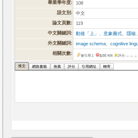
畢業學年度:
108
語文別:
中文
論文頁數:
119
中文關鍵詞:
動後「上」
、
意象圖式
、
隱喻
外文關鍵詞:
image schema
、
cognitive ling
相關次數:
被引用:
1
點閱:406
評分:
推文
網路書籤
推薦
評分
引用網址
轉寄