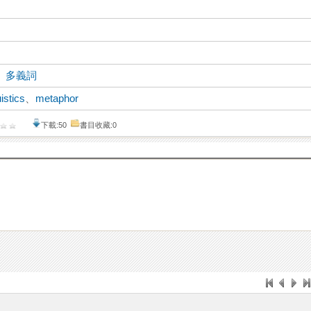
、
多義詞
uistics
、
metaphor
下載:50
書目收藏:0