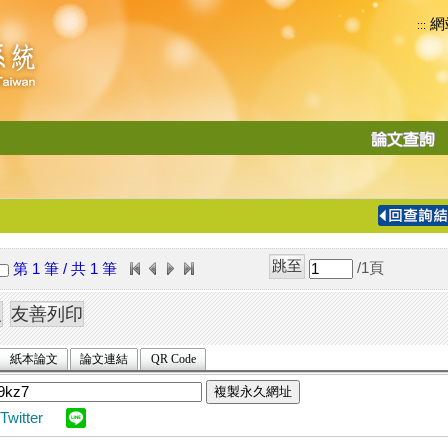
網
:::
功
能
切
換
導
覽
/1
頁
第 1 筆 / 共 1 筆
列
紙本論文
論文連結
QR Code
複製永久網址
Twitter