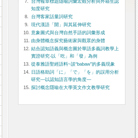
7.
台灣報章標題隱喻詞彙宏觀分析與外籍生認
知度研究
8.
台灣客家話量詞研究
9.
現代漢語「開」與其延伸研究
10.
意象圖式與台灣自然手語的詞彙形成
11.
由身體概念探究藝術家與觀眾的身體
12.
結合認知語義與概念圖於華語多義詞教學上
實證研究-以「吃」和「發」為例
13.
從泰雅語聖經語料~談“babaw”的多義現象
14.
日語格助詞「に」「で」「を」的誤用分析
研究―以認知語言學的角度―
15.
探討概念隱喻在大學英文作文教學研究