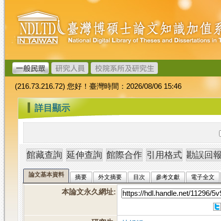
跳
臺
到
灣
主
博
要
碩
內
士
容
論
文
(216.73.216.72) 您好！臺灣時間：2026/08/06 15:46
加
值
:::
詳目顯示
系
統
論文基本資料
摘要
外文摘要
目次
參考文獻
電子全文
本論文永久網址
: