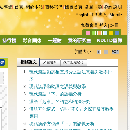
站導覽
|
首頁
|
關於本站
|
聯絡我們
|
國圖首頁
|
常見問題
|
操作說明
English
|
FB 專頁
|
Mobile
免費會員
登入
|
註冊
字體大小：
相關論文
相關期刊
熱門點閱論文
1.
現代漢語動詞後置成分之語法意義與教學排
序
2.
現代漢語動助詞之語義與教學
3.
現代漢語「下」的語義分析
4.
漢語「起來」的語意和語法研究
5.
漢語可能構式「V得／不C」之探究及其教學
應用
6.
現代漢語方位詞「上」的語義分析