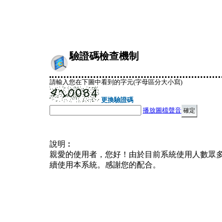
驗證碼檢查機制
請輸入您在下圖中看到的字元(字母區分大小寫)
更換驗證碼
播放圖檔聲音
說明︰
親愛的使用者，您好！由於目前系統使用人數眾
續使用本系統。感謝您的配合。