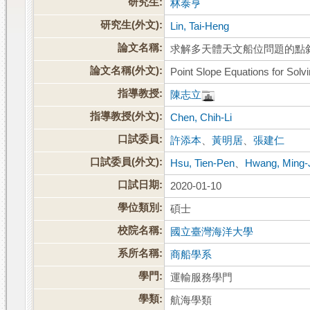
研究生:
林泰亨
研究生(外文):
Lin, Tai-Heng
論文名稱:
求解多天體天文船位問題的點
論文名稱(外文):
Point Slope Equations for Solv
指導教授:
陳志立
指導教授(外文):
Chen, Chih-Li
口試委員:
許添本
、
黃明居
、
張建仁
口試委員(外文):
Hsu, Tien-Pen
、
Hwang, Ming-
口試日期:
2020-01-10
學位類別:
碩士
校院名稱:
國立臺灣海洋大學
系所名稱:
商船學系
學門:
運輸服務學門
學類:
航海學類