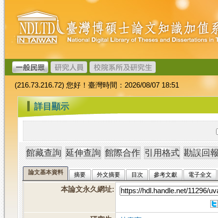
跳
臺
到
灣
主
博
要
碩
內
士
容
論
文
(216.73.216.72) 您好！臺灣時間：2026/08/07 18:51
加
值
:::
詳目顯示
系
統
論文基本資料
摘要
外文摘要
目次
參考文獻
電子全文
本論文永久網址
: