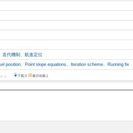
、
迭代機制
、
航進定位
el position
、
Point slope equations
、
Iteration scheme
、
Running fix
下載:3
書目收藏:1