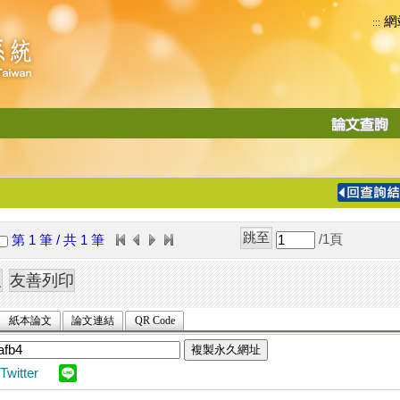
網
:::
功
能
切
換
導
覽
/1
頁
第 1 筆 / 共 1 筆
列
紙本論文
論文連結
QR Code
複製永久網址
Twitter