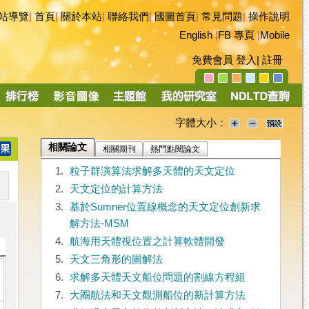
站導覽
|
首頁
|
關於本站
|
聯絡我們
|
國圖首頁
|
常見問題
|
操作說明
English
|
FB 專頁
|
Mobile
免費會員
登入
|
註冊
字體大小：
相關論文
相關期刊
熱門點閱論文
1.
粒子群演算法求解多天體的天文定位
2.
天文定位的計算方法
3.
基於Sumner位置線概念的天文定位創新求
解方法-MSM
4.
航海用天體視位置之計算軟體開發
5.
天文三角形的圖解法
6.
求解多天體天文船位問題的割線方程組
7.
大圈航法和天文觀測船位的新計算方法