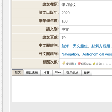
論文種類:
學術論文
論文出版年:
2020
畢業學年度:
108
語文別:
中文
論文頁數:
70
中文關鍵詞:
航海
、
天文船位
、
點斜方程組
外文關鍵詞:
Navigation
、
Astronomical vess
相關次數:
被引用:
2
點閱:191
評分:
推文
網路書籤
推薦
評分
引用網址
轉寄