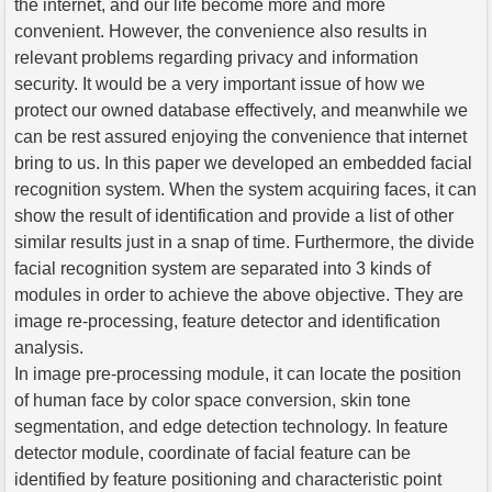
the internet, and our life become more and more
convenient. However, the convenience also results in
relevant problems regarding privacy and information
security. It would be a very important issue of how we
protect our owned database effectively, and meanwhile we
can be rest assured enjoying the convenience that internet
bring to us. In this paper we developed an embedded facial
recognition system. When the system acquiring faces, it can
show the result of identification and provide a list of other
similar results just in a snap of time. Furthermore, the divide
facial recognition system are separated into 3 kinds of
modules in order to achieve the above objective. They are
image re-processing, feature detector and identification
analysis.
In image pre-processing module, it can locate the position
of human face by color space conversion, skin tone
segmentation, and edge detection technology. In feature
detector module, coordinate of facial feature can be
identified by feature positioning and characteristic point