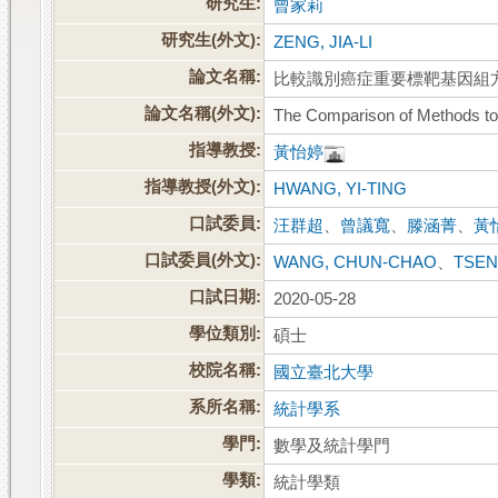
研究生:
曾家莉
研究生(外文):
ZENG, JIA-LI
論文名稱:
比較識別癌症重要標靶基因組
論文名稱(外文):
The Comparison of Methods to 
指導教授:
黃怡婷
指導教授(外文):
HWANG, YI-TING
口試委員:
汪群超
、
曾議寬
、
滕涵菁
、
黃
口試委員(外文):
WANG, CHUN-CHAO
、
TSEN
口試日期:
2020-05-28
學位類別:
碩士
校院名稱:
國立臺北大學
系所名稱:
統計學系
學門:
數學及統計學門
學類:
統計學類