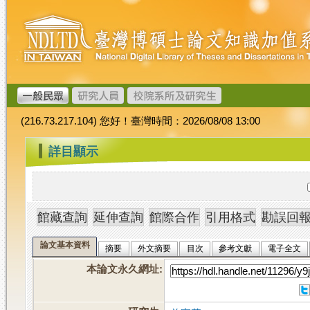
跳
臺
到
灣
主
博
要
碩
內
士
容
論
文
(216.73.217.104) 您好！臺灣時間：2026/08/08 13:00
加
值
:::
詳目顯示
系
統
論文基本資料
摘要
外文摘要
目次
參考文獻
電子全文
本論文永久網址
: