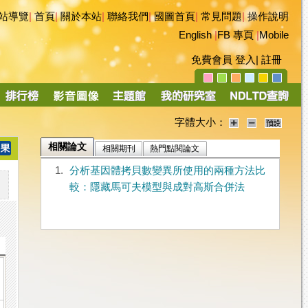
站導覽
|
首頁
|
關於本站
|
聯絡我們
|
國圖首頁
|
常見問題
|
操作說明
English
|
FB 專頁
|
Mobile
免費會員
登入
|
註冊
字體大小：
相關論文
相關期刊
熱門點閱論文
1.
分析基因體拷貝數變異所使用的兩種方法比
較：隱藏馬可夫模型與成對高斯合併法