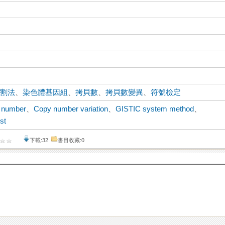
分割法
、
染色體基因組
、
拷貝數
、
拷貝數變異
、
符號檢定
 number
、
Copy number variation
、
GISTIC system method
、
est
下載:32
書目收藏:0