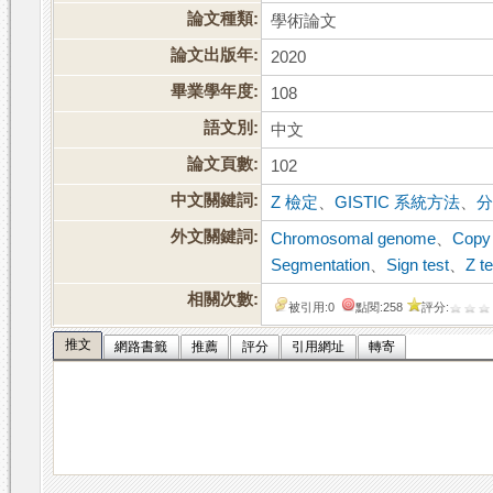
論文種類:
學術論文
論文出版年:
2020
畢業學年度:
108
語文別:
中文
論文頁數:
102
中文關鍵詞:
Z 檢定
、
GISTIC 系統方法
、
外文關鍵詞:
Chromosomal genome
、
Copy
Segmentation
、
Sign test
、
Z t
相關次數:
被引用:0
點閱:258
評分:
推文
網路書籤
推薦
評分
引用網址
轉寄