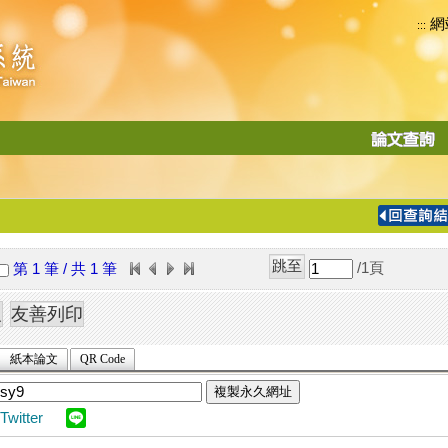
網
:::
功
能
切
換
導
覽
/1
頁
第 1 筆 / 共 1 筆
列
紙本論文
QR Code
複製永久網址
Twitter