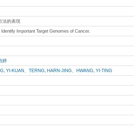
方法的表現
Identify Important Target Genomes of Cancer.
怡婷
G, YI-KUAN
、
TERNG, HARN-JING
、
HWANG, YI-TING