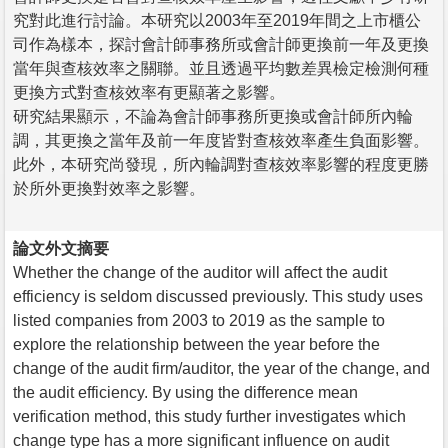
究對此進行討論。本研究以2003年至2019年間之上市櫃公
司作為樣本，探討會計師事務所或會計師更換前一年及更換
當年與查核效率之關聯。並且透過平均數差異檢定檢測何種
更換方式對查核效率有更顯著之影響。
研究結果顯示，不論為會計師事務所更換或會計師所內輪
調，其更換之當年及前一年度皆對查核效率產生負面影響。
此外，本研究尚發現，所內輪調對查核效率影響的程度更勝
於所外更換對效率之影響。
論文外文摘要
Whether the change of the auditor will affect the audit
efficiency is seldom discussed previously. This study uses
listed companies from 2003 to 2019 as the sample to
explore the relationship between the year before the
change of the audit firm/auditor, the year of the change, and
the audit efficiency. By using the difference mean
verification method, this study further investigates which
change type has a more significant influence on audit