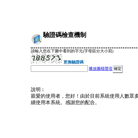
驗證碼檢查機制
請輸入您在下圖中看到的字元(字母區分大小寫)
更換驗證碼
播放圖檔聲音
說明︰
親愛的使用者，您好！由於目前系統使用人數眾
續使用本系統。感謝您的配合。