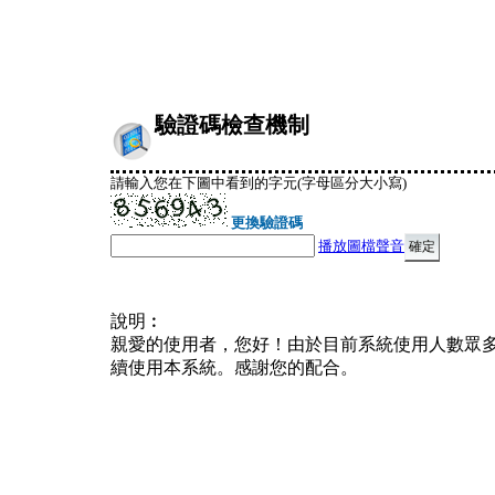
驗證碼檢查機制
請輸入您在下圖中看到的字元(字母區分大小寫)
更換驗證碼
播放圖檔聲音
說明︰
親愛的使用者，您好！由於目前系統使用人數眾
續使用本系統。感謝您的配合。