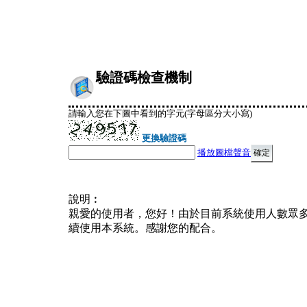
驗證碼檢查機制
請輸入您在下圖中看到的字元(字母區分大小寫)
更換驗證碼
播放圖檔聲音
說明︰
親愛的使用者，您好！由於目前系統使用人數眾
續使用本系統。感謝您的配合。