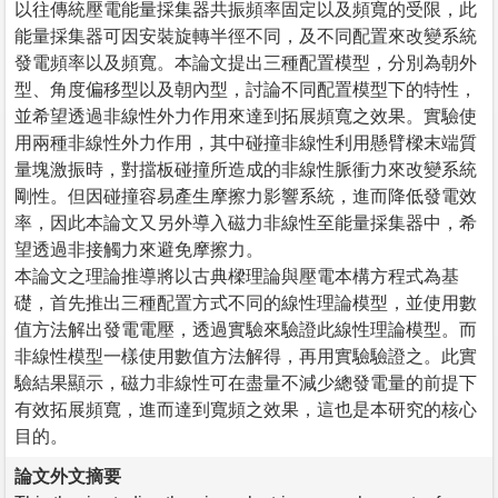
以往傳統壓電能量採集器共振頻率固定以及頻寬的受限，此
能量採集器可因安裝旋轉半徑不同，及不同配置來改變系統
發電頻率以及頻寬。本論文提出三種配置模型，分別為朝外
型、角度偏移型以及朝內型，討論不同配置模型下的特性，
並希望透過非線性外力作用來達到拓展頻寬之效果。實驗使
用兩種非線性外力作用，其中碰撞非線性利用懸臂樑末端質
量塊激振時，對擋板碰撞所造成的非線性脈衝力來改變系統
剛性。但因碰撞容易產生摩擦力影響系統，進而降低發電效
率，因此本論文又另外導入磁力非線性至能量採集器中，希
望透過非接觸力來避免摩擦力。
本論文之理論推導將以古典樑理論與壓電本構方程式為基
礎，首先推出三種配置方式不同的線性理論模型，並使用數
值方法解出發電電壓，透過實驗來驗證此線性理論模型。而
非線性模型一樣使用數值方法解得，再用實驗驗證之。此實
驗結果顯示，磁力非線性可在盡量不減少總發電量的前提下
有效拓展頻寬，進而達到寬頻之效果，這也是本研究的核心
目的。
論文外文摘要