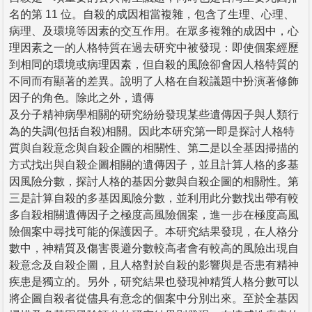
名的第 11 位。自殺的成因相當複雜，包含了生理、心理、
病理、及環境等因素的交互作用。在眾多複雜的成因中，心
理因素之一的人格特質在過去研究中被發現：即使個案經歷
到相同的環境或病理因素，但自殺的風險卻會因人格特質的
不同而有顯著的差異。說明了人格在自殺議題中扮演著修飾
因子的角色。除此之外，遺傳
及分子精神病學相關的研究紛紛發現某些遺傳因子與人類行
為的失調(包括自殺)相關。因此本研究第一即是探討人格特
質與自殺意念與自殺企圖的相關性、第二是以全基因掃描的
方式找出與自殺企圖相關的遺傳因子，並且計算人格的多基
因風險分數，探討人格的基因分數與自殺企圖的相關性。第
三是計算自殺的多基因風險分數，並利用此分數找出帶有較
多自殺相關遺傳因子之極度高風險個案，進一步在極度高風
險個案中尋找可能的保護因子。本研究結果發現，在人格分
數中，神精質及傷害畏避分數較高者會有較高的風險出現自
殺意念及自殺企圖，且人格對於自殺的影響與是否患有精神
疾患是獨立的。另外，研究結果也發現神精質人格分數可以
將企圖自殺者從儘具有意念的個案中分別出來。至於全基因