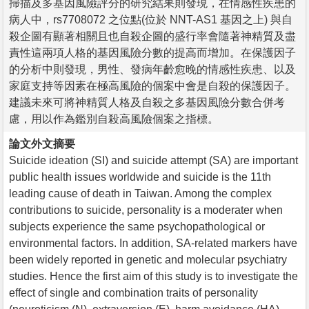
掃描及多基因風險評分的研究結果則發現，在情感性疾患的
病人中，rs7708072 之位點(位於 NNT-AS1 基因之上) 與自
殺企圖有顯著相關且也自殺企圖的盛行率會隨著神精質及盡
責性這兩項人格的基因風險分數的提高而增加。在保護因子
的分析中則發現，男性、發病年齡愈晚的情感性疾患、以及
家庭支持等因素在極高風險的個案中會是自殺的保護因子。
建議未來可將神精質人格及自殺之多基因風險分數合併考
慮，用以作為鑑別自殺高風險個案之指標。
論文外文摘要
Suicide ideation (SI) and suicide attempt (SA) are important
public health issues worldwide and suicide is the 11th
leading cause of death in Taiwan. Among the complex
contributions to suicide, personality is a moderater when
subjects experience the same psychopathological or
environmental factors. In addition, SA-related markers have
been widely reported in genetic and molecular psychiatry
studies. Hence the first aim of this study is to investigate the
effect of single and combination traits of personality