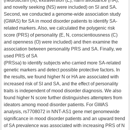
(neuroticism (N), extraversion (E), harm avoidance (HA),
and novelty seeking (NS) were included) on SI and SA.
Second, we conducted a genome-wide association study
(GWAS) for SA in mood disorder patients to identify SA-
related markers. Also, we calculated the polygenic risk
score (PRS) of personality (E, N, conscientiousness (C)
and openness (O) were included) and then examine the
association between personality PRS and SA. Finally, we
used PRS of SA
(PRSsa) to identify subjects who carried more SA-related
genetic markers and detect possible protective factors. In
the results, we found higher N or HA are associated with
increased risk of SI and SA, and the effect of personality
traits is independent of mood disorder diagnosis. We also
found higher N score further distinguishes attempters from
ideators among mood disorder patients. For GWAS
analysis, rs7708072 in NNT-AS1 gene met genomewide
significance in mood disorder patients and an upward trend
of SA prevalence was associated with increasing PRS of N