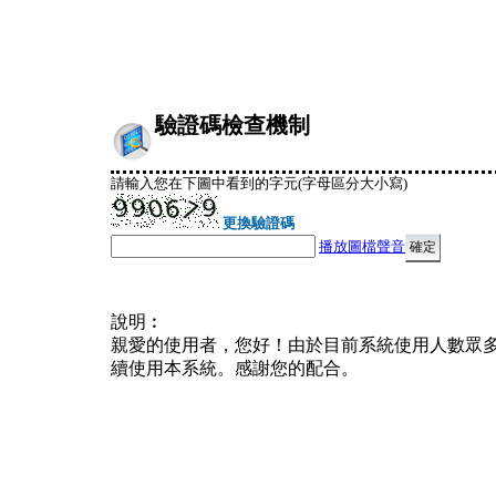
驗證碼檢查機制
請輸入您在下圖中看到的字元(字母區分大小寫)
更換驗證碼
播放圖檔聲音
說明︰
親愛的使用者，您好！由於目前系統使用人數眾
續使用本系統。感謝您的配合。