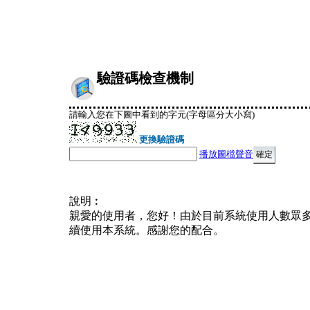
驗證碼檢查機制
請輸入您在下圖中看到的字元(字母區分大小寫)
更換驗證碼
播放圖檔聲音
說明︰
親愛的使用者，您好！由於目前系統使用人數眾
續使用本系統。感謝您的配合。