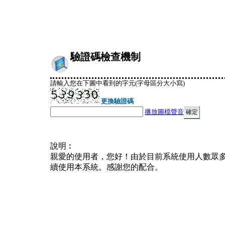
驗證碼檢查機制
請輸入您在下圖中看到的字元(字母區分大小寫)
更換驗證碼
播放圖檔聲音
說明︰
親愛的使用者，您好！由於目前系統使用人數眾
續使用本系統。感謝您的配合。