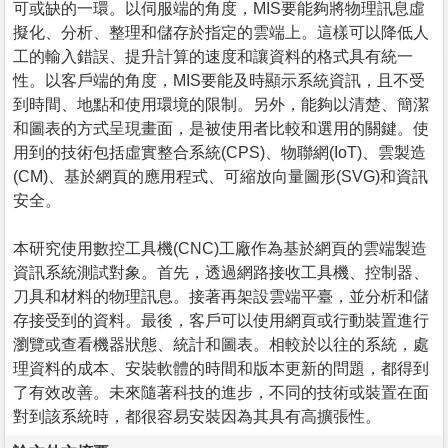
可或缺的一環。以伺服端的角度，MIS要能夠將物理訊息虛
擬化、分析、整理和儲存於指定的雲端上。這樣可以降低人
工的輸入錯誤、提升計算的速度和讓資料的格式具有統一
性。以客戶端的角度，MIS要能及時顯示系統資訊，且不受
到時間、地點和使用環境的限制。另外，能夠以清楚、簡潔
和圖表的方式呈現畫面，是被使用者比較和選用的關鍵。使
用到的技術包括虛實整合系統(CPS)、物聯網(IoT)、雲製造
(CM)、基於網頁的應用程式、可縮放向量圖形(SVG)和資訊
安全。
本研究使用數控工具機(CNC)工廠作為基於網頁的雲端製造
資訊系統測試對象。首先，透過網路接收工具機、控制器、
刀具和材料的物理訊息。接著再架設雲端平臺，並分析和儲
存接受到的資料。最後，客戶可以使用網頁或行動裝置進行
瀏覽或查看機器狀態、統計和圖表。相較於以往的系統，處
理資料的成本、安裝軟體的時間和版本更新的問題，都得到
了有效改善。未來隨著科技的進步，不同的技術或裝置在面
對到該系統時，都很容易安裝因為其具有高擴張性。