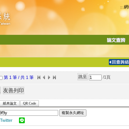
網
:::
功
能
切
換
導
覽
/1
頁
第 1 筆 / 共 1 筆
列
紙本論文
QR Code
複製永久網址
Twitter