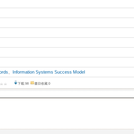
ords
、
Information Systems Success Model
下載:98
書目收藏:0