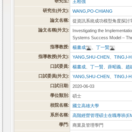
研究生:
王柏強
研究生(外文):
WANG,PO-CHIANG
論文名稱:
從資訊系統成功模型角度探討電
論文名稱(外文):
Investigating the Implementati
Systems Success Model – The 
指導教授:
楊書成
、
丁一賢
指導教授(外文):
YANG,SHU-CHEN
、
TING,I-
口試委員:
楊書成
、
丁一賢
、
薛昭義
、
趙
口試委員(外文):
YANG,SHU-CHEN
、
TING,I-
口試日期:
2020-06-03
學位類別:
碩士
校院名稱:
國立高雄大學
系所名稱:
高階經營管理碩士在職專班(EM
學門:
商業及管理學門