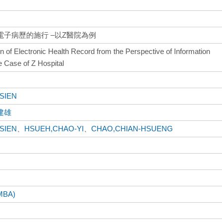
子病歷的施行 –以Z醫院為例
on of Electronic Health Record from the Perspective of Information
Case of Z Hospital
HSIEN
建雄
HSIEN
、
HSUEH,CHAO-YI
、
CHAO,CHIAN-HSUENG
BA)