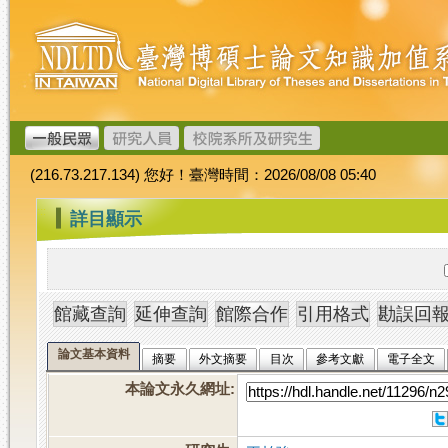
跳
臺
到
灣
主
博
要
碩
內
士
容
論
文
(216.73.217.134) 您好！臺灣時間：2026/08/08 05:40
加
值
:::
詳目顯示
系
統
論文基本資料
摘要
外文摘要
目次
參考文獻
電子全文
本論文永久網址
: