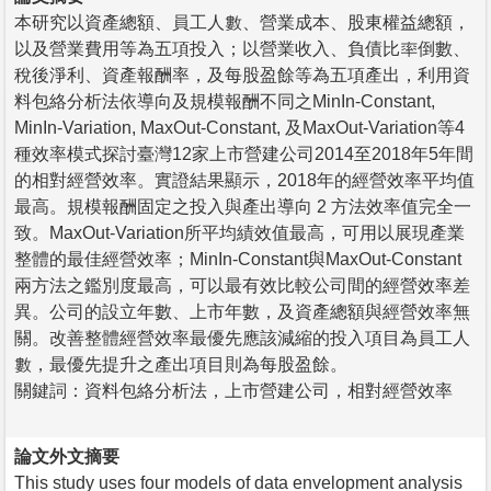
本研究以資產總額、員工人數、營業成本、股東權益總額，
以及營業費用等為五項投入；以營業收入、負債比率倒數、
稅後淨利、資產報酬率，及每股盈餘等為五項產出，利用資
料包絡分析法依導向及規模報酬不同之MinIn-Constant,
MinIn-Variation, MaxOut-Constant, 及MaxOut-Variation等4
種效率模式探討臺灣12家上市營建公司2014至2018年5年間
的相對經營效率。實證結果顯示，2018年的經營效率平均值
最高。規模報酬固定之投入與產出導向 2 方法效率值完全一
致。MaxOut-Variation所平均績效值最高，可用以展現產業
整體的最佳經營效率；MinIn-Constant與MaxOut-Constant
兩方法之鑑別度最高，可以最有效比較公司間的經營效率差
異。公司的設立年數、上市年數，及資產總額與經營效率無
關。改善整體經營效率最優先應該減縮的投入項目為員工人
數，最優先提升之產出項目則為每股盈餘。
關鍵詞：資料包絡分析法，上市營建公司，相對經營效率
論文外文摘要
This study uses four models of data envelopment analysis