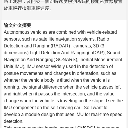
路上測驗，及開發一個即時速度檢測系統的模組來實際放置
於車輛裡檢測車輛速度。
論文外文摘要
Autonomous vehicles are combined with vehicle-related
sensors, such as satellite navigation systems, Radio
Detection and Ranging(RADAR) , cameras, 3D (3
dimensions) Light Detection And Ranging(LiDAR), Sound
Navigation And Ranging( SONARS), Inertial Measurement
Unit( IMU), IMU sensor Widely used in the detection of
posture movements and changes in orientation, such as
whether the vehicle body is tilted when the vehicle is
running, the signal difference when the vehicle passes left
and right when it passes the intersection, and the value
change when the vehicle is traveling on the slope. I see the
IMU component on the self-driving car , So I want to
develop a module design that uses IMU for real-time speed
detection.