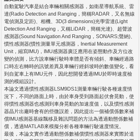
自動駕駛汽車是結合車輛相關感測器，如衛星導航系統、雷
達(Radio Detection and Ranging，簡稱RADAR，又名無線
電偵測及定距)、相機、3D(3 dimensions)光學雷達(Light
Detection And Ranging，又稱LiDAR，簡稱光達)、超聲波
感測器(Sound Navigation And Ranging，SONARS;聲納)、
慣性感測器(慣性測量單元感測器，Inertial Measurement
Unit，縮寫IMU)，IMU感測器廣泛應用在姿態動作及方位改
變的偵測，比方說車輛行駛時車體是否有傾斜、車輛經過路
口時左右轉時的訊號差異及車輛行經斜坡時的數值變化，看
到自駕車上有IMU元件，因此想開發透過IMU於即時速度檢
測的模組設計。
本論文透過慣性感測器LSM9DS1測量車輛行駛各種速度情
況下，不同的路面上時，由於車身受到路面起伏會晃動，使
得慣性感測器也感測到車身晃動的加速度值，以及慣性感測
器晶片出廠時會有的些微誤差，因此提出一個補償係數來補
償IMU感測器基線飄移及雜訊問題的方法為透過動態係數補
償，透過MATLAB來模擬分析各種車輛行駛速度情況。
最後，本論文實作透過動態係數補償慣性感測器來實際於道