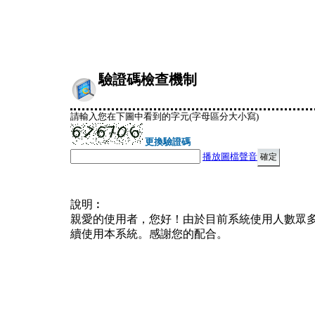
驗證碼檢查機制
請輸入您在下圖中看到的字元(字母區分大小寫)
更換驗證碼
播放圖檔聲音
說明︰
親愛的使用者，您好！由於目前系統使用人數眾
續使用本系統。感謝您的配合。