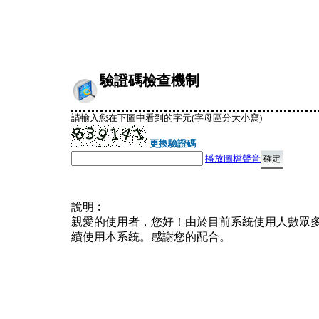
驗證碼檢查機制
請輸入您在下圖中看到的字元(字母區分大小寫)
更換驗證碼
播放圖檔聲音
說明︰
親愛的使用者，您好！由於目前系統使用人數眾
續使用本系統。感謝您的配合。