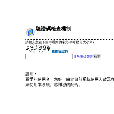
驗證碼檢查機制
請輸入您在下圖中看到的字元(字母區分大小寫)
更換驗證碼
播放圖檔聲音
說明︰
親愛的使用者，您好！由於目前系統使用人數眾
續使用本系統。感謝您的配合。