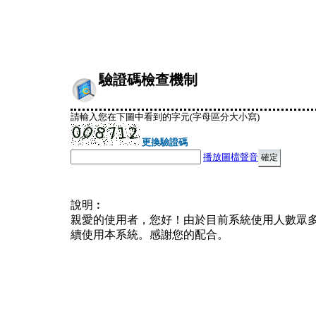
驗證碼檢查機制
請輸入您在下圖中看到的字元(字母區分大小寫)
更換驗證碼
播放圖檔聲音
說明︰
親愛的使用者，您好！由於目前系統使用人數眾
續使用本系統。感謝您的配合。