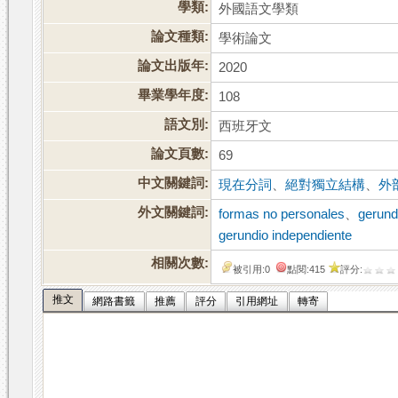
學類:
外國語文學類
論文種類:
學術論文
論文出版年:
2020
畢業學年度:
108
語文別:
西班牙文
論文頁數:
69
中文關鍵詞:
現在分詞
、
絕對獨立結構
、
外
外文關鍵詞:
formas no personales
、
gerund
gerundio independiente
相關次數:
被引用:0
點閱:415
評分:
推文
網路書籤
推薦
評分
引用網址
轉寄