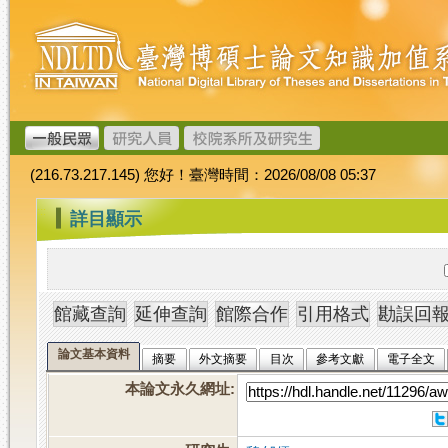
跳
臺
到
灣
主
博
要
碩
內
士
容
論
文
(216.73.217.145) 您好！臺灣時間：2026/08/08 05:37
加
值
:::
詳目顯示
系
統
論文基本資料
摘要
外文摘要
目次
參考文獻
電子全文
本論文永久網址
: