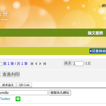
網
:::
功
能
切
換
導
覽
/1
頁
第 1 筆 / 共 1 筆
列
紙本論文
QR Code
複製永久網址
Twitter