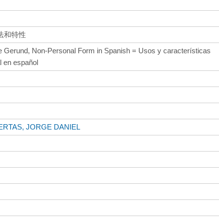
法和特性
he Gerund, Non-Personal Form in Spanish = Usos y características
l en español
RTAS, JORGE DANIEL