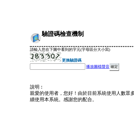
驗證碼檢查機制
請輸入您在下圖中看到的字元(字母區分大小寫)
更換驗證碼
播放圖檔聲音
說明︰
親愛的使用者，您好！由於目前系統使用人數眾
續使用本系統。感謝您的配合。