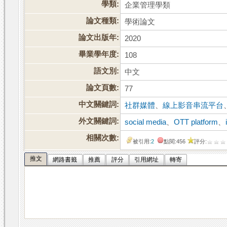
學類:
企業管理學類
論文種類:
學術論文
論文出版年:
2020
畢業學年度:
108
語文別:
中文
論文頁數:
77
中文關鍵詞:
社群媒體
、
線上影音串流平台
外文關鍵詞:
social media
、
OTT platform
、
相關次數:
被引用:
2
點閱:456
評分:
推文
網路書籤
推薦
評分
引用網址
轉寄