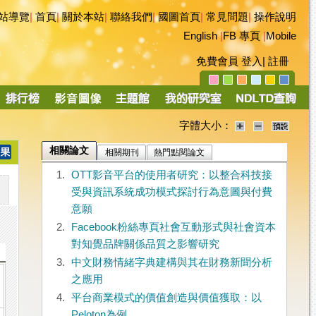
站導覽
|
首頁
|
關於本站
|
聯絡我們
|
國圖首頁
|
常見問題
|
操作說明
English
|
FB 專頁
|
Mobile
免費會員
登入
|
註冊
字體大小：
相關論文
相關期刊
熱門點閱論文
1.
OTT影音平台的使用者研究：以整合科技接
受與資訊系統成功模式探討行為意圖與付費
意願
2.
Facebook粉絲專頁社會互動形式與社會資本
對知覺品牌關係品質之影響研究
3.
中文財務情緒字典建構與其在財務新聞分析
之應用
4.
平台商業模式的價值創造與價值獲取：以
Peloton為例