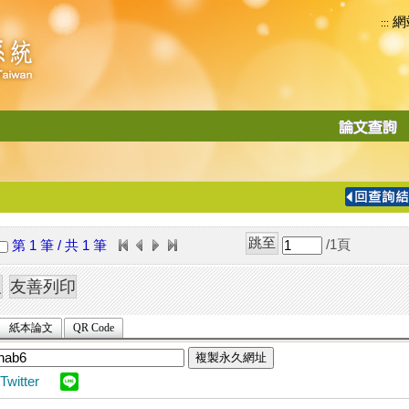
網
:::
功
能
切
換
導
覽
/1
頁
第 1 筆 / 共 1 筆
列
紙本論文
QR Code
複製永久網址
Twitter