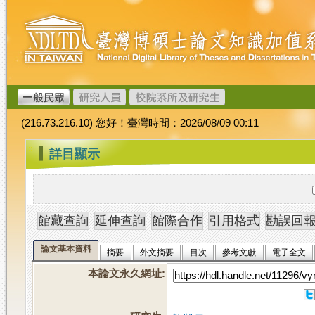
跳
臺
到
灣
主
博
要
碩
內
士
容
論
文
(216.73.216.10) 您好！臺灣時間：2026/08/09 00:11
加
值
:::
詳目顯示
系
統
論文基本資料
摘要
外文摘要
目次
參考文獻
電子全文
本論文永久網址
: