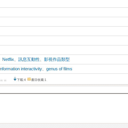
、
Netflix
、
訊息互動性
、
影視作品類型
information interactivity
、
genus of films
下載:4
書目收藏:1