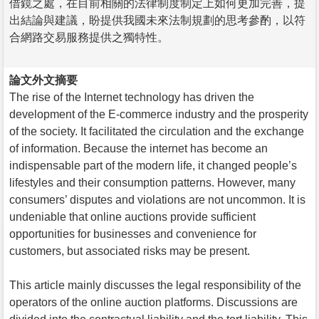
借鏡之處，在目前相關的法律制度制定上如何更加完善，提
出結論與建議，盼提供我國未來法制規劃的思考參酌，以符
合網路交易服務提供之獨特性。
論文外文摘要
The rise of the Internet technology has driven the
development of the E-commerce industry and the prosperity
of the society. It facilitated the circulation and the exchange
of information. Because the internet has become an
indispensable part of the modern life, it changed people’s
lifestyles and their consumption patterns. However, many
consumers’ disputes and violations are not uncommon. It is
undeniable that online auctions provide sufficient
opportunities for businesses and convenience for
customers, but associated risks may be present.
This article mainly discusses the legal responsibility of the
operators of the online auction platforms. Discussions are