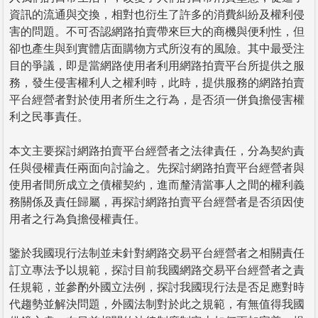
資訊的流通與交換，相對也衍生了許多的消費糾紛及權利侵
害的問題。不可否認網路拍賣帶來巨大的商機與便利性，但
卻也產生與到實體店面購物方式所沒有的風險。其中最受注
目的爭議，即是當網路使用者利用網路拍賣平台所提供之服
務，發生侵害權利人之權利時，此時，提供服務的網路拍賣
平台經營者對於使用者所生之行為，是否須一併負擔侵害權
利之民事責任。
本文主要探討網路拍賣平台經營者之法律責任，分為契約責
任與侵權責任兩面向討論之。先探討網路拍賣平台經營者與
使用者間所成立之債權契約，進而釐清當事人之間的權利義
務關係及責任歸屬，再探討網路拍賣平台經營者是否須因使
用者之行為負擔侵權責任。
鑒於我國現行法制並未針對網路交易平台經營者之相關責任
訂立專法予以規範，探討目前我國網路交易平台經營者之責
任規範，並參酌外國立法例，探討我國現行法是否足應對時
代趨勢並解決問題，外國法制對於此之規範，有無值得我國