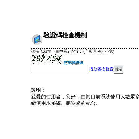
驗證碼檢查機制
請輸入您在下圖中看到的字元(字母區分大小寫)
更換驗證碼
播放圖檔聲音
說明︰
親愛的使用者，您好！由於目前系統使用人數眾
續使用本系統。感謝您的配合。