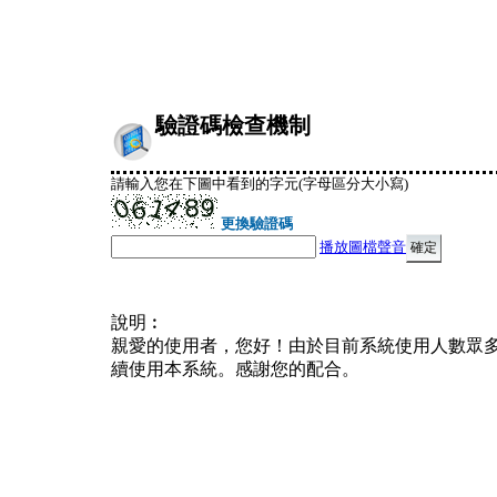
驗證碼檢查機制
請輸入您在下圖中看到的字元(字母區分大小寫)
更換驗證碼
播放圖檔聲音
說明︰
親愛的使用者，您好！由於目前系統使用人數眾
續使用本系統。感謝您的配合。