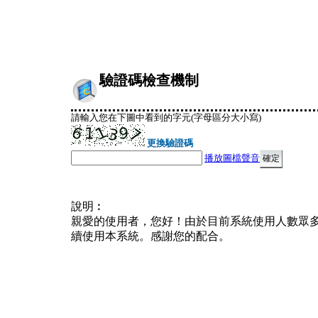
驗證碼檢查機制
請輸入您在下圖中看到的字元(字母區分大小寫)
更換驗證碼
播放圖檔聲音
說明︰
親愛的使用者，您好！由於目前系統使用人數眾
續使用本系統。感謝您的配合。