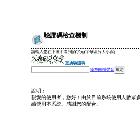
驗證碼檢查機制
請輸入您在下圖中看到的字元(字母區分大小寫)
更換驗證碼
播放圖檔聲音
說明︰
親愛的使用者，您好！由於目前系統使用人數眾
續使用本系統。感謝您的配合。