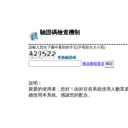
驗證碼檢查機制
請輸入您在下圖中看到的字元(字母區分大小寫)
更換驗證碼
播放圖檔聲音
說明︰
親愛的使用者，您好！由於目前系統使用人數眾
續使用本系統。感謝您的配合。