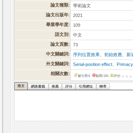
論文種類:
學術論文
論文出版年:
2021
畢業學年度:
109
語文別:
中文
論文頁數:
73
中文關鍵詞:
序列位置效果
、
初始效應
、
新
外文關鍵詞:
Serial-position effect
、
Primacy 
相關次數:
被引用:
6
點閱:191
評分:
推文
網路書籤
推薦
評分
引用網址
轉寄