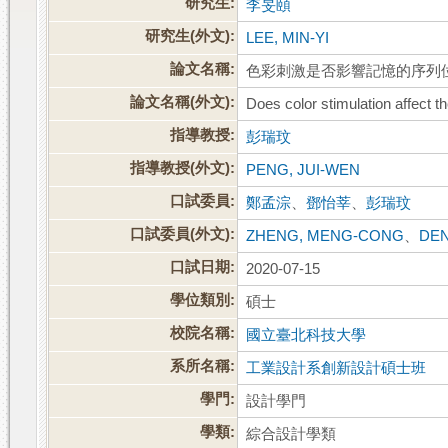
研究生:
李旻頤
研究生(外文):
LEE, MIN-YI
論文名稱:
色彩刺激是否影響記憶的序列
論文名稱(外文):
Does color stimulation affect 
指導教授:
彭瑞玟
指導教授(外文):
PENG, JUI-WEN
口試委員:
鄭孟淙
、
鄧怡莘
、
彭瑞玟
口試委員(外文):
ZHENG, MENG-CONG
、
DEN
口試日期:
2020-07-15
學位類別:
碩士
校院名稱:
國立臺北科技大學
系所名稱:
工業設計系創新設計碩士班
學門:
設計學門
學類:
綜合設計學類