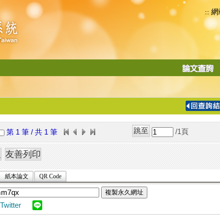
網
:::
功
能
切
換
導
覽
/1
頁
第 1 筆 / 共 1 筆
列
紙本論文
QR Code
複製永久網址
Twitter