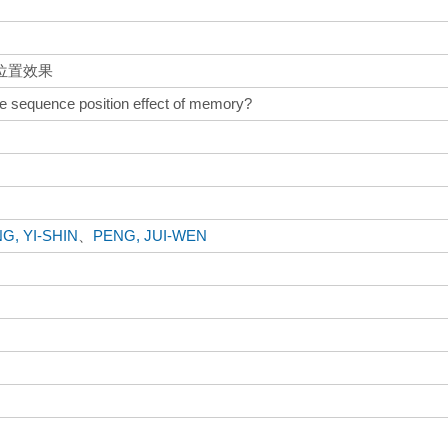
位置效果
the sequence position effect of memory?
G, YI-SHIN
、
PENG, JUI-WEN