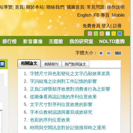
站導覽
|
首頁
|
關於本站
|
聯絡我們
|
國圖首頁
|
常見問題
|
操作說明
English
|
FB 專頁
|
Mobile
免費會員
登入
|
註冊
字體大小：
相關論文
相關期刊
熱門點閱論文
1.
字體尺寸與色彩變化之文字凸顯效果差異
2.
字詞組塊之比例對工作記憶的影響
3.
正負口碑暨順序效應對消費者行為之影響
4.
從圖像看再認記憶的序列位置效果
5.
文字尺寸對序列位置效應的影響
6.
字本位教材認讀與書寫成效研究
7.
色彩的序列位置效果
8.
時間與空間訊息對於記憶搜尋時之運用