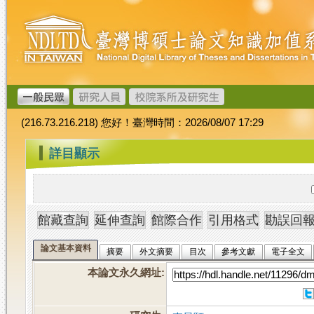
跳
臺
到
灣
主
博
要
碩
內
士
容
論
文
(216.73.216.218) 您好！臺灣時間：2026/08/07 17:29
加
值
:::
詳目顯示
系
統
論文基本資料
摘要
外文摘要
目次
參考文獻
電子全文
本論文永久網址
: