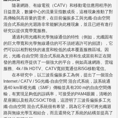
隨著網路、有線電視（CATV）和移動電信應用程序的
日益普及，數據中心的流量呈指數成長，這種現象推動了對
高傳輸與高容量的需求，在目前偏振多工與光纖-自由空間
混合式系統的光迴路非常能解決此種現象，並且已經有進行
研究以提供寬帶寬服務。
通過利用光纖和光學無線通信的特性（例如，光纖固有
的巨大帶寬和光學無線通信的可不須經過許可的頻譜），它
們可以以相對較快的速度和較低的成本覆蓋服務區域。因
此，光纖-自由空間 混合式系統為支持和生成當前和正在開
發的應用程序提供了一個強大的平台，例如高速網路、雲端
服務、4k / 8k HDTV、CATV寬頻寬通信和5G移動電信。
在本研究中，以三波長偏振多工為例，提出了一個混合
Internet / CATV / 5G光纖-自由空間 混合式系統，該系統通
過40 km單模光纖（SMF）傳輸並具有200 m的自由空間傳
輸，有實現足夠低的誤碼率，可接受的PAM4眼圖，清晰的
星座圖以及較高CSO/CTB值，這證明了三波長偏振多工光
纖-自由空間 混合式系統很有希望，因為它不僅可將光纖迴
路與無線光學互相結合，而且還簡化了系統的結構並提高了