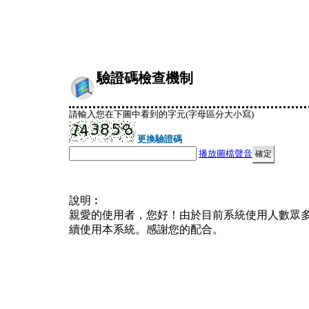
驗證碼檢查機制
請輸入您在下圖中看到的字元(字母區分大小寫)
更換驗證碼
播放圖檔聲音
說明︰
親愛的使用者，您好！由於目前系統使用人數眾
續使用本系統。感謝您的配合。