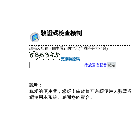
驗證碼檢查機制
請輸入您在下圖中看到的字元(字母區分大小寫)
更換驗證碼
播放圖檔聲音
說明︰
親愛的使用者，您好！由於目前系統使用人數眾
續使用本系統。感謝您的配合。