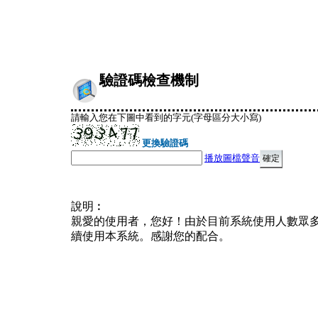
驗證碼檢查機制
請輸入您在下圖中看到的字元(字母區分大小寫)
更換驗證碼
播放圖檔聲音
說明︰
親愛的使用者，您好！由於目前系統使用人數眾
續使用本系統。感謝您的配合。