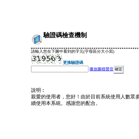
驗證碼檢查機制
請輸入您在下圖中看到的字元(字母區分大小寫)
更換驗證碼
播放圖檔聲音
說明︰
親愛的使用者，您好！由於目前系統使用人數眾
續使用本系統。感謝您的配合。